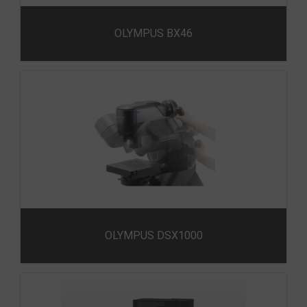
OLYMPUS BX46
OLYMPUS DSX1000