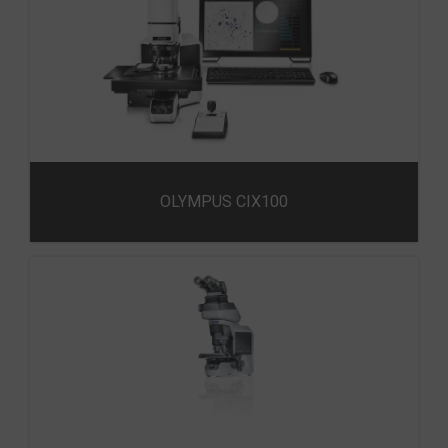
OLYMPUS CIX100