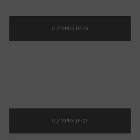
OLYMPUS DP28
OLYMPUS DP23