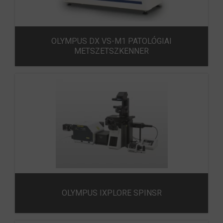
OLYMPUS DX VS-M1 PATOLÓGIAI
METSZETSZKENNER
OLYMPUS IXPLORE SPINSR