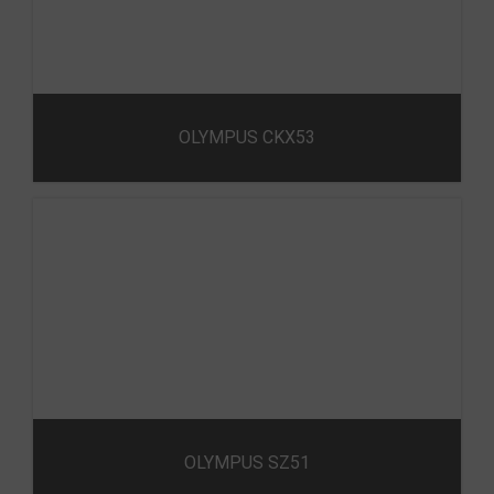
OLYMPUS CKX53
OLYMPUS SZ51