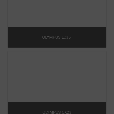
OLYMPUS LC35
OLYMPUS CX23