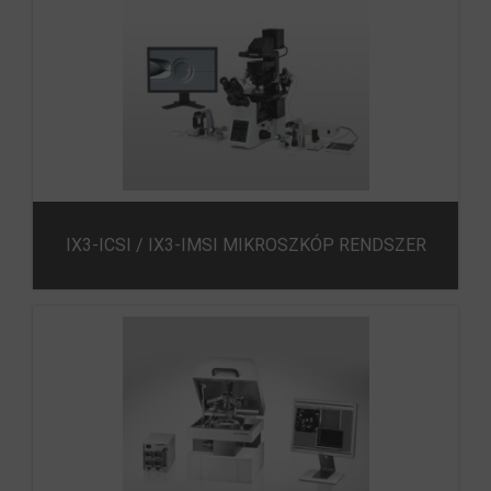
IX3-ICSI / IX3-IMSI MIKROSZKÓP RENDSZER