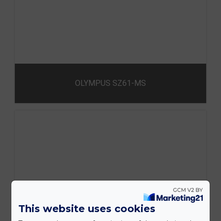
OLYMPUS SZ61-MS
This website uses cookies