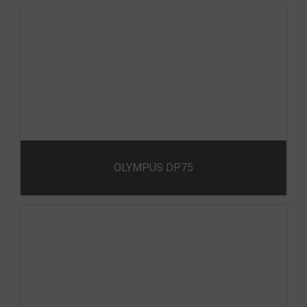
OLYMPUS DP75