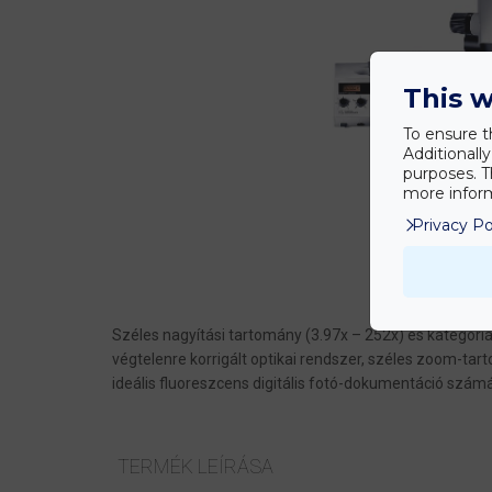
This w
To ensure t
Additionall
purposes. T
more inform
Privacy Po
1
2
3
Széles nagyítási tartomány (3.97x – 252x) és kategóri
végtelenre korrigált optikai rendszer, széles zoom-ta
ideális fluoreszcens digitális fotó-dokumentáció számá
TERMÉK LEÍRÁSA