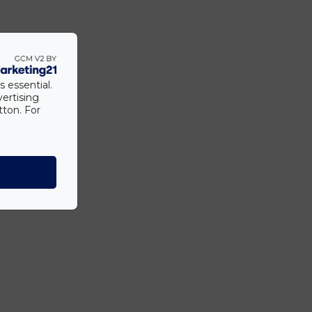
s essential.
vertising
tton. For