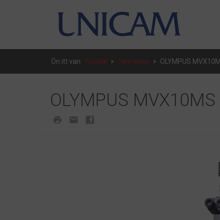
Ön itt van:
Főoldal
>
Termékek
>
OLYMPUS MVX10
OLYMPUS MVX10MS