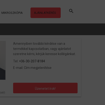
MIKROSZKÓPIA
AJÁNLATKÉRÉS
Amennyiben további kérdése van a
termékkel kapcsolatban, vagy ajánlatot
szeretne kérni, kérjük keresse kollégánkat.
Tel:
+36-30-207-8184
E-mail:
Cím megjelenítése
Üzenetet írok!
selő