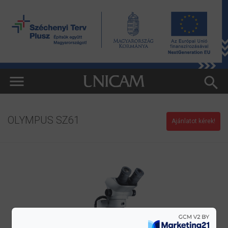
OLYMPUS SZ61
Ajánlatot kérek!