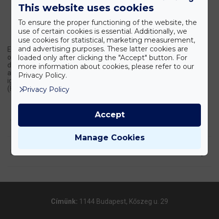
This website uses cookies
To ensure the proper functioning of the website, the
use of certain cookies is essential. Additionally, we
use cookies for statistical, marketing measurement,
and advertising purposes. These latter cookies are
Egyszerű és biztonságos kezelhetőség, ESD védelem kimagasló
loaded only after clicking the "Accept" button. For
optikai teljesítmény, energiahatékonyság, digitális fotó-
dokumentáció - az OLYMPUS SZ61 mikroszkóp kiemelt jellemzői,
more information about cookies, please refer to our
amelyek messzemenőkig kielégítik a rutin élettudományi
Privacy Policy.
igényeket. LED megvilágítás, élénk színek és nagy látómező
(FN22).
Privacy Policy
Accept
TERMÉK LEÍRÁSA
Manage Cookies
LETÖLTÉSEK
Címünk:
1144 Budapest, Kőszeg u. 29