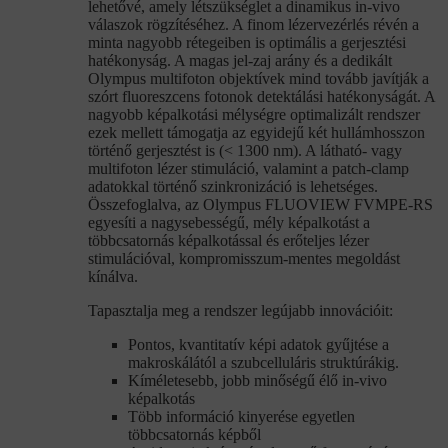
lehetővé, amely létszükséglet a dinamikus in-vivo
válaszok rögzítéséhez. A finom lézervezérlés révén a
minta nagyobb rétegeiben is optimális a gerjesztési
hatékonyság. A magas jel-zaj arány és a dedikált
Olympus multifoton objektívek mind tovább javítják a
szórt fluoreszcens fotonok detektálási hatékonyságát. A
nagyobb képalkotási mélységre optimalizált rendszer
ezek mellett támogatja az egyidejű két hullámhosszon
történő gerjesztést is (< 1300 nm). A látható- vagy
multifoton lézer stimuláció, valamint a patch-clamp
adatokkal történő szinkronizáció is lehetséges.
Összefoglalva, az Olympus FLUOVIEW FVMPE-RS
egyesíti a nagysebességű, mély képalkotást a
többcsatornás képalkotással és erőteljes lézer
stimulációval, kompromisszum-mentes megoldást
kínálva.
Tapasztalja meg a rendszer legújabb innovációit:
Pontos, kvantitatív képi adatok gyűjtése a
makroskálától a szubcelluláris struktúrákig.
Kíméletesebb, jobb minőségű élő in-vivo
képalkotás
Több információ kinyerése egyetlen
többcsatornás képből