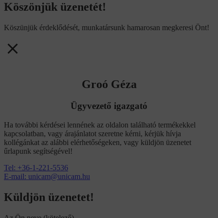
Köszönjük üzenetét!
Köszünjük érdeklődését, munkatársunk hamarosan megkeresi Önt!
Groó Géza
Ügyvezető igazgató
Ha további kérdései lennének az oldalon található termékekkel
kapcsolatban, vagy árajánlatot szeretne kérni, kérjük hívja
kollégánkat az alábbi elérhetőségeken, vagy küldjön üzenetet
űrlapunk segítségével!
Tel: +36-1-221-5536
E-mail: unicam@unicam.hu
Küldjön üzenetet!
Az Ön neve (kötelező)