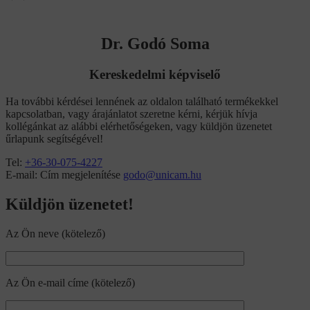
Dr. Godó Soma
Kereskedelmi képviselő
Ha további kérdései lennének az oldalon található termékekkel
kapcsolatban, vagy árajánlatot szeretne kérni, kérjük hívja
kollégánkat az alábbi elérhetőségeken, vagy küldjön üzenetet
űrlapunk segítségével!
Tel:
+36-30-075-4227
E-mail:
Cím megjelenítése
godo@unicam.hu
Küldjön üzenetet!
Az Ön neve (kötelező)
Az Ön e-mail címe (kötelező)