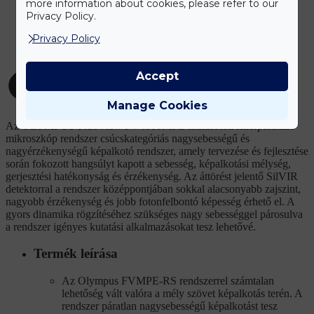
more information about cookies, please refer to our
Privacy Policy.
Privacy Policy
Accept
Manage Cookies
Az OLYMPUS FluoView FV4000MPE multifoton lézerpásztázó
mikroszkóp rendszer csúcskategóriás nagysebességű és
nagyérzékenységű képalkotó rendszer, amely tervezése és fejlesztése
során fokozott hangsúlyt kapott a sebesség, képalkotási mélység,
gerjesztési hatékonyság és érzékenység. Az áttörést jelentő SilVIR
detektorral a rendszer középpontjában sokkal alacsonyabb zajszint,
nagyobb érzékenység és jobb fotonfelbontó képesség érhető el. A
gyors dinamika rögzítéséhez szükséges nagy sebességgel párosulva
a rendszer igényes kutatási alkalmazásokat tesz lehetővé.
Termék leírása
Az Olympus FVMPE-RS rendszerrel számtalan
lehetőség vált valóra a mély szövet képalkotás terén. A
rendszer páratlan nagysebességű képalkotást tesz