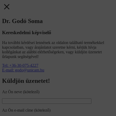
Dr. Godó Soma
Kereskedelmi képviselő
Ha további kérdései lennének az oldalon található termékekkel
kapcsolatban, vagy árajánlatot szeretne kérni, kérjük hívja
kollégánkat az alábbi elérhetőségeken, vagy küldjön üzenetet
űrlapunk segítségével!
Tel: +36-30-075-4227
E-mail: godo@unicam.hu
Küldjön üzenetet!
Az Ön neve (kötelező)
Az Ön e-mail címe (kötelező)