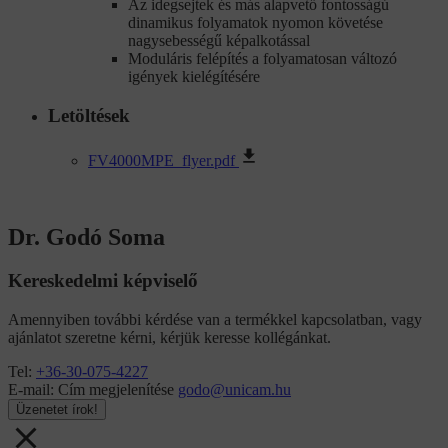
Az idegsejtek és más alapvető fontosságú
dinamikus folyamatok nyomon követése
nagysebességű képalkotással
Moduláris felépítés a folyamatosan változó
igények kielégítésére
Letöltések
FV4000MPE_flyer.pdf
Dr. Godó Soma
Kereskedelmi képviselő
Amennyiben további kérdése van a termékkel kapcsolatban, vagy
ajánlatot szeretne kérni, kérjük keresse kollégánkat.
Tel:
+36-30-075-4227
E-mail:
Cím megjelenítése
godo@unicam.hu
Üzenetet írok!