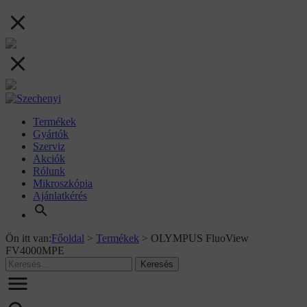
Termékek
Gyártók
Szerviz
Akciók
Rólunk
Mikroszkópia
Ajánlatkérés
Ön itt van:
Főoldal
>
Termékek
>
OLYMPUS FluoView
FV4000MPE