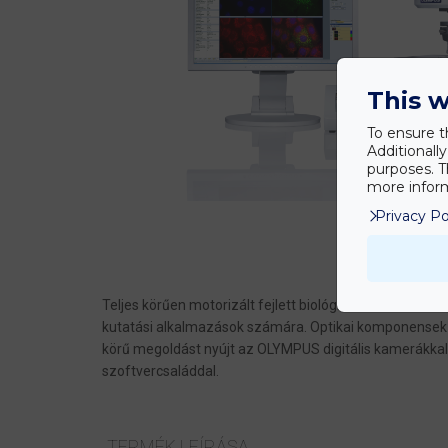
This w
To ensure t
Additionall
purposes. T
more inform
Privacy Po
1
2
3
Teljes körűen motorizált fejlett biológiai kutató mik
kutatási alkalmazások számára. Optikai komponensek é
körű megoldást nyújt az OLYMPUS digitális kamerákkal
szoftvercsaláddal.
TERMÉK LEÍRÁSA