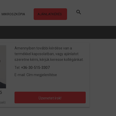
MIKROSZKÓPIA
AJÁNLATKÉRÉS
Amennyiben további kérdése van a
termékkel kapcsolatban, vagy ajánlatot
szeretne kérni, kérjük keresse kollégánkat.
Tel:
+36-30-515-3307
E-mail:
Cím megjelenítése
ó
Üzenetet írok!
selő