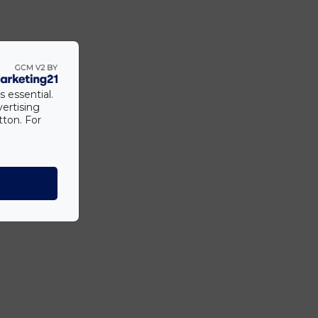
s essential.
vertising
tton. For