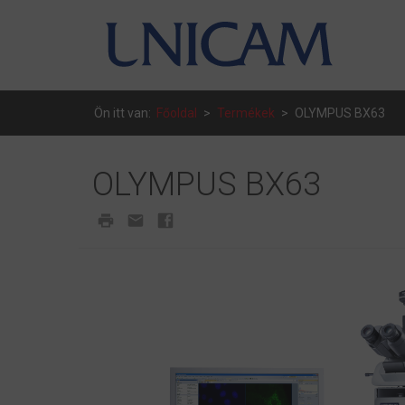
Ön itt van:
Főoldal
>
Termékek
>
OLYMPUS BX63
OLYMPUS BX63