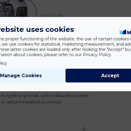
ebsite uses cookies
he proper functioning of the website, the use of certain cookies i
y, we use cookies for statistical, marketing measurement, and ad
hese latter cookies are loaded only after clicking the "Accept" bu
ation about cookies, please refer to our Privacy Policy.
licy
4
Manage Cookies
Accept
roszkóp a legmagasabb igényeket támasztó
s egyéb kiegészítők széles választékával teljes
 és cellSens képalkotó és elemző