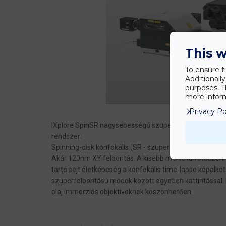
This w
To ensure t
Additionall
purposes. T
more inform
Privacy Po
IXplore SpinSR nagysebességű szuperfelbontású spinn
rendszer:
Spinning-disk konfokális (SR - szuperfelbontású) mikr
Akár 120nm XY felbontás. A kisebb mértékű fotoszenn
tartó sejt életképeség a konfokális time-lapse képalkot
szuperfelbontású módok között egyetlen kattintással. 
olaj immerziós objektíveknek köszönhetően.