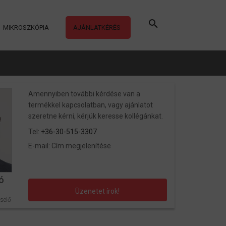
MIKROSZKÓPIA
AJÁNLATKÉRÉS
Amennyiben további kérdése van a
termékkel kapcsolatban, vagy ajánlatot
szeretne kérni, kérjük keresse kollégánkat.
Tel:
+36-30-515-3307
E-mail:
Cím megjelenítése
ó
Üzenetet írok!
selő