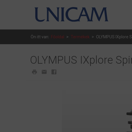
Ön itt van:
Főoldal
>
Termékek
>
OLYMPUS IXplore 
OLYMPUS IXplore Sp