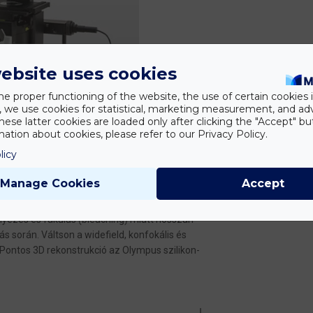
ebsite uses cookies
he proper functioning of the website, the use of certain cookies i
y, we use cookies for statistical, marketing measurement, and ad
hese latter cookies are loaded only after clicking the "Accept" bu
ation about cookies, please refer to our Privacy Policy.
licy
ing-disc konfokális képalkotó mikroszkóp
Manage Cookies
Accept
oszkóp rendszer valósidejű vezérlő egységgel.
yezés és fakulás (bleaching) miatt hosszan
ás során. Váltson a widefield, konfokális és
Pontos 3D rekonstrukció az Olympus szilikon-