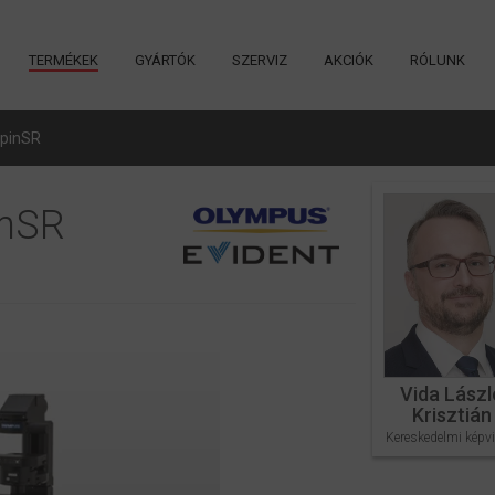
TERMÉKEK
GYÁRTÓK
SZERVIZ
AKCIÓK
RÓLUNK
SpinSR
inSR
Vida Lászl
Krisztián
Kereskedelmi képvi