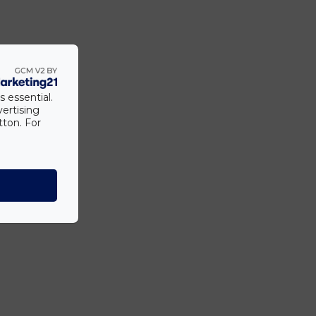
s essential.
vertising
tton. For