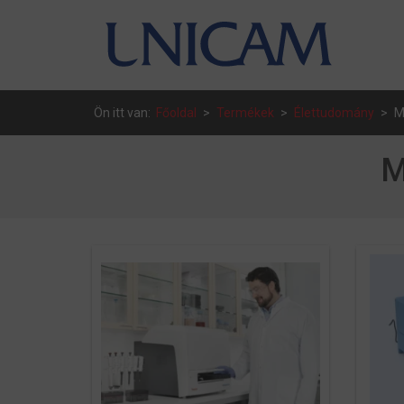
Ön itt van:
Főoldal
>
Termékek
>
Élettudomány
>
M
M