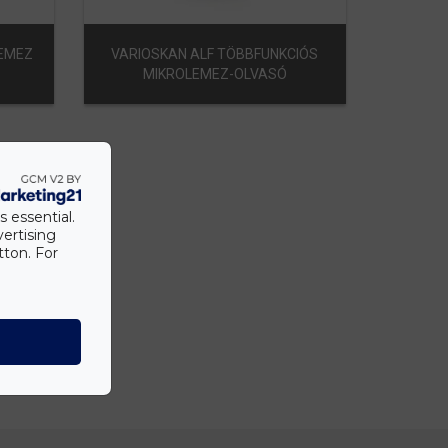
LEMEZ
VARIOSKAN ALF TÖBBFUNKCIÓS
MIKROLEMEZ-OLVASÓ
s essential.
vertising
tton. For