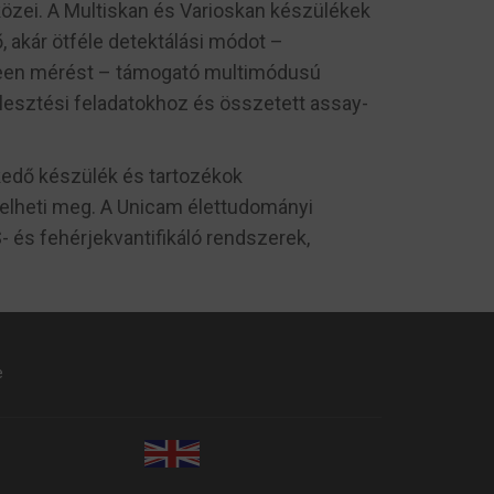
özei. A Multiskan és Varioskan készülékek
 akár ötféle detektálási módot –
creen mérést – támogató multimódusú
jlesztési feladatokhoz és összetett assay-
kedő készülék és tartozékok
delheti meg. A Unicam élettudományi
és fehérjekvantifikáló rendszerek,
e