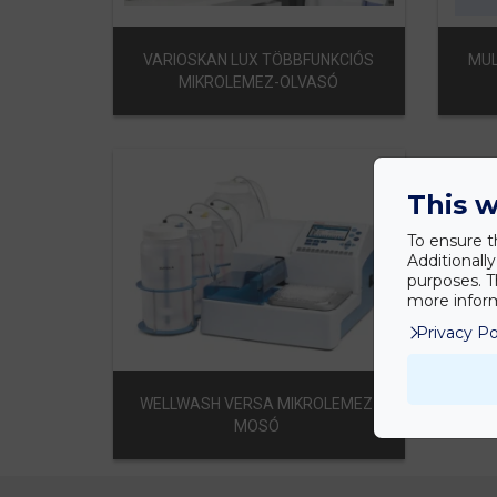
VARIOSKAN LUX TÖBBFUNKCIÓS
MUL
MIKROLEMEZ-OLVASÓ
This w
To ensure t
Additionall
purposes. T
more inform
Privacy Po
WELLWASH VERSA MIKROLEMEZ-
MOSÓ