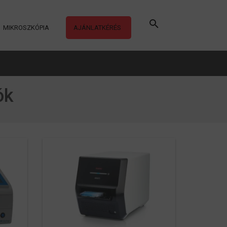
MIKROSZKÓPIA
AJÁNLATKÉRÉS
ók