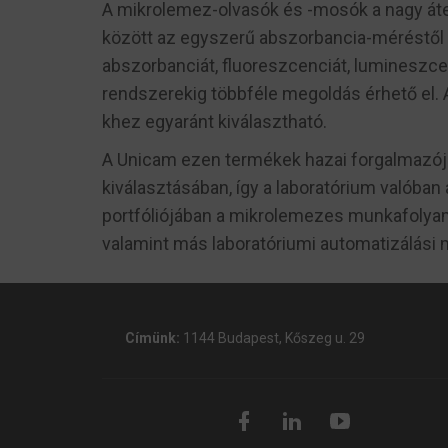
A mikrolemez-olvasók és -mosók a nagy áte
között az egyszerű abszorbancia-méréstől 
abszorbanciát, fluoreszcenciát, lumineszc
rendszerekig többféle megoldás érhető el. 
khez egyaránt kiválasztható.
A Unicam ezen termékek hazai forgalmazója
kiválasztásában, így a laboratórium valób
portfóliójában a mikrolemezes munkafolyam
valamint más laboratóriumi automatizálási 
Címünk:
1144 Budapest, Kőszeg u. 29