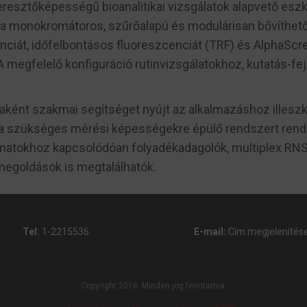
resztőképességű bioanalitikai vizsgálatok alapvető eszk
a monokromátoros, szűrőalapú és modulárisan bővíthető,
enciát, időfelbontásos fluoreszcenciát (TRF) és AlphaS
A megfelelő konfiguráció rutinvizsgálatokhoz, kutatás-fe
ként szakmai segítséget nyújt az alkalmazáshoz illesz
an a szükséges mérési képességekre épülő rendszert ren
atokhoz kapcsolódóan folyadékadagolók, multiplex RNS- 
megoldások is megtalálhatók.
Tel:
1-2215536
E-mail:
Cím megjelenítés
Copyright 2016. Minden jog fenntartva.