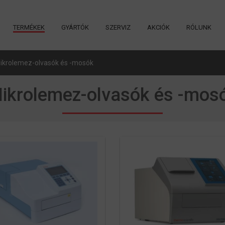
TERMÉKEK
GYÁRTÓK
SZERVIZ
AKCIÓK
RÓLUNK
ikrolemez-olvasók és -mosók
ikrolemez-olvasók és -mos