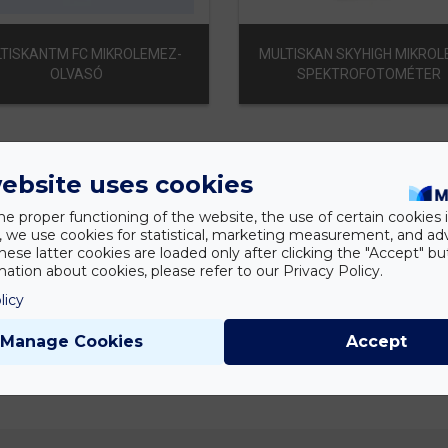
TISKANTM FC MIKROLEMEZ-
MULTISKAN SKYHIGH MIKRO
OLVASÓ
SPEKTROFOTOMÉTER
ebsite uses cookies
he proper functioning of the website, the use of certain cookies i
y, we use cookies for statistical, marketing measurement, and ad
hese latter cookies are loaded only after clicking the "Accept" bu
ation about cookies, please refer to our Privacy Policy.
licy
Manage Cookies
Accept