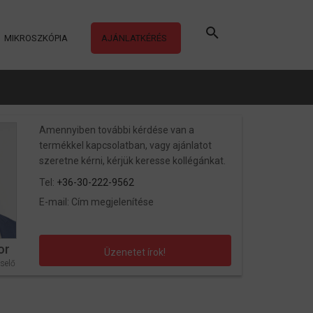
MIKROSZKÓPIA
AJÁNLATKÉRÉS
Amennyiben további kérdése van a
termékkel kapcsolatban, vagy ajánlatot
szeretne kérni, kérjük keresse kollégánkat.
Tel:
+36-30-222-9562
E-mail:
Cím megjelenítése
or
Üzenetet írok!
selő