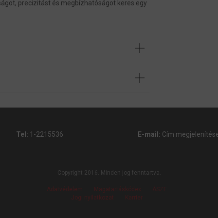
ágot, precizitást és megbízhatóságot keres egy
Tel:
1-2215536
E-mail:
Cím megjelenítés
Copyright 2016. Minden jog fenntartva.
Adatvédelem
Magatartáskódex
ÁSZF
Jogi nyilatkozat
Karrier