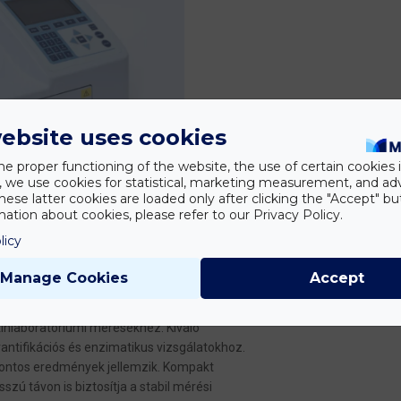
ebsite uses cookies
he proper functioning of the website, the use of certain cookies i
y, we use cookies for statistical, marketing measurement, and ad
hese latter cookies are loaded only after clicking the "Accept" bu
ation about cookies, please refer to our Privacy Policy.
licy
Manage Cookies
Accept
tometriás elven működő mikrolemez-olvasó
tinlaboratóriumi mérésekhez. Kiváló
vantifikációs és enzimatikus vizsgálatokhoz.
pontos eredmények jellemzik. Kompakt
zú távon is biztosítja a stabil mérési