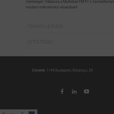
minőséget. Válassza a MultiskanTM FC-t, ha hatékonys
modern mikrolemez-olvasóban!
TERMÉK LEÍRÁSA
LETÖLTÉSEK
Címünk:
1144 Budapest, Kőszeg u. 29