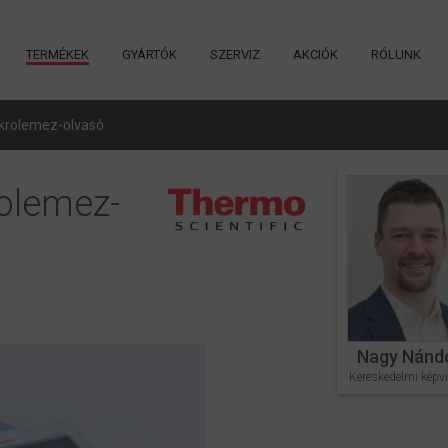
TERMÉKEK
GYÁRTÓK
SZERVIZ
AKCIÓK
RÓLUNK
krolemez-olvasó
olemez-
Nagy Nánd
Kereskedelmi képvi