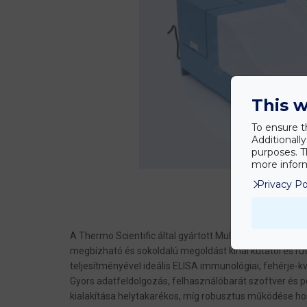
This w
To ensure t
Additionall
purposes. T
more inform
Privacy Po
1
2
A Thermo Scientific által gyártott MultiskanTM FC fo
megbízható és sokoldalú megoldást kínál kutatói és ru
teljesítményével ideális ELISA immunológiai, fehérje-k
Gyors adatfeldolgozás, felhasználóbarát szoftver és 
kialakítása helytakarékos, míg robusztus működése hoss