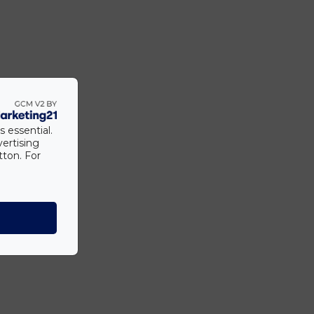
s essential.
vertising
tton. For