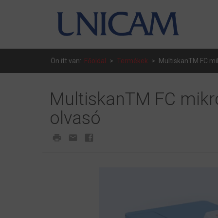
Ön itt van:
Főoldal
>
Termékek
>
MultiskanTM FC mi
MultiskanTM FC mikr
olvasó