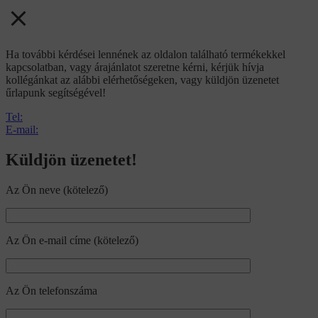
Ha további kérdései lennének az oldalon található termékekkel
kapcsolatban, vagy árajánlatot szeretne kérni, kérjük hívja
kollégánkat az alábbi elérhetőségeken, vagy küldjön üzenetet
űrlapunk segítségével!
Tel:
E-mail:
Küldjön üzenetet!
Az Ön neve (kötelező)
Az Ön e-mail címe (kötelező)
Az Ön telefonszáma