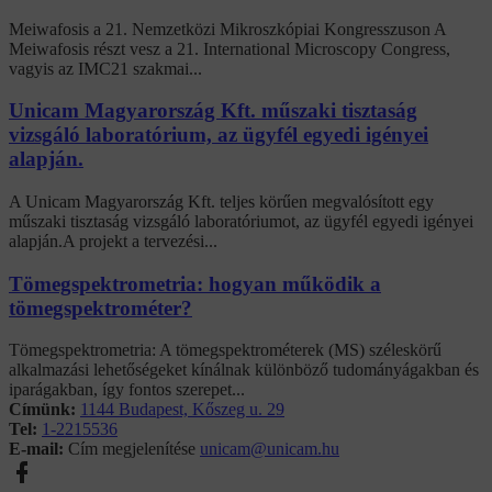
Meiwafosis a 21. Nemzetközi Mikroszkópiai Kongresszuson A
Meiwafosis részt vesz a 21. International Microscopy Congress,
vagyis az IMC21 szakmai...
Unicam Magyarország Kft. műszaki tisztaság
vizsgáló laboratórium, az ügyfél egyedi igényei
alapján.
A Unicam Magyarország Kft. teljes körűen megvalósított egy
műszaki tisztaság vizsgáló laboratóriumot, az ügyfél egyedi igényei
alapján.A projekt a tervezési...
Tömegspektrometria: hogyan működik a
tömegspektrométer?
Tömegspektrometria: A tömegspektrométerek (MS) széleskörű
alkalmazási lehetőségeket kínálnak különböző tudományágakban és
iparágakban, így fontos szerepet...
Címünk:
1144 Budapest, Kőszeg u. 29
Tel:
1-2215536
E-mail:
Cím megjelenítése
unicam@unicam.hu