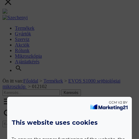
Termékek
Gyártók
Szerviz
Akciók
Rólunk
Mikroszkópia
Ajánlatkérés
Ön itt van:
Főoldal
>
Termékek
>
EVOS S1000 sejtbiológiai
mikroszkóp
>
012102
This website uses cookies