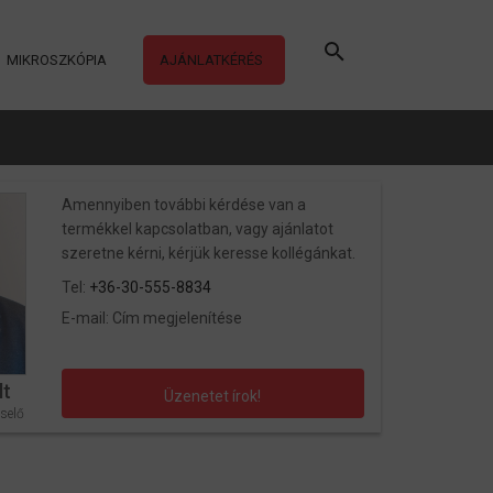
MIKROSZKÓPIA
AJÁNLATKÉRÉS
Amennyiben további kérdése van a
termékkel kapcsolatban, vagy ajánlatot
szeretne kérni, kérjük keresse kollégánkat.
Tel:
+36-30-555-8834
E-mail:
Cím megjelenítése
lt
Üzenetet írok!
selő