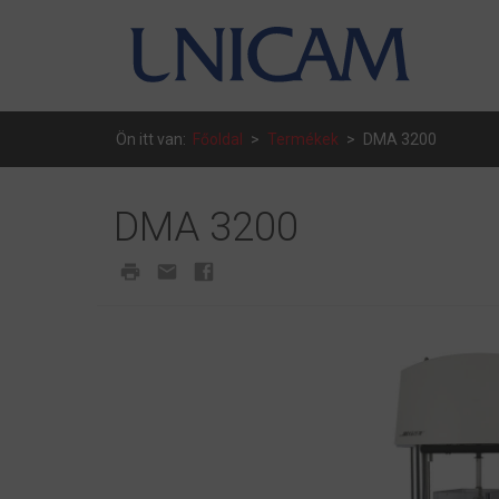
Ön itt van:
Főoldal
>
Termékek
>
DMA 3200
DMA 3200