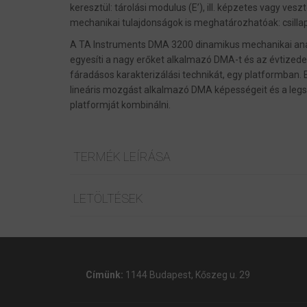
keresztül: tárolási modulus (E’), ill. képzetes vagy ves
mechanikai tulajdonságok is meghatározhatóak: csillapít
A TA Instruments DMA 3200 dinamikus mechanikai anal
egyesíti a nagy erőket alkalmazó DMA-t és az évtized
fáradásos karakterizálási technikát, egy platformban. 
lineáris mozgást alkalmazó DMA képességeit és a le
platformját kombinálni.
TERMÉK LEÍRÁSA
LETÖLTÉSEK
Címünk:
1144 Budapest, Kőszeg u. 29