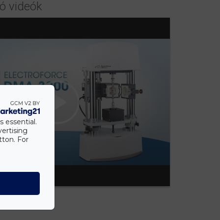
ó videók
s essential.
vertising
tton. For