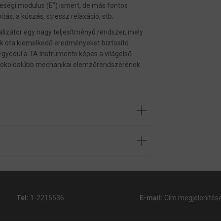
zteségi modulus (E”) ismert, de más fontos
ás, a kúszás, stressz relaxáció, stb.
izátor egy nagy teljesítményű rendszer, mely
ek óta kiemelkedő eredményeket biztosító
Egyedül a TA Instruments képes a világelső
gsokoldalúbb mechanikai elemzőrendszerének
Tel:
1-2215536
E-mail:
Cím megjelenítés