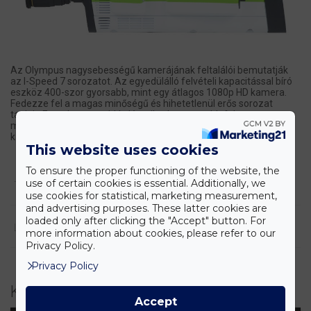
Az Olympus nagysebességű kamerájának feltalálói bemutatják
az I-Speed 7 sorozatot. Az egyedülálló felvételi kapacitással bíró
eszköz 400-szor gyorsabb, mint egy átlagos 1080p HD kamera.
Fedezze fel a magas minőségű és hihetetlenül erős sorozat
tagjait. Egyetlen megoldás létezik a leggyorsabb folyamat
megörökítésére. A legnagyobb felbontású és leggyorsabb
kamerával, ami valaha készült.
This website uses cookies
To ensure the proper functioning of the website, the
use of certain cookies is essential. Additionally, we
TERMÉK LEÍRÁSA
use cookies for statistical, marketing measurement,
and advertising purposes. These latter cookies are
loaded only after clicking the "Accept" button. For
LETÖLTÉSEK
more information about cookies, please refer to our
Privacy Policy.
Privacy Policy
Kapcsolódó videók
Accept