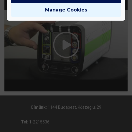
Manage Cookies
Címünk:
1144 Budapest, Kőszeg u. 29
Tel:
1-2215536