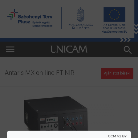
Antaris MX on-line FT-NIR
Ajánlatot kérek!