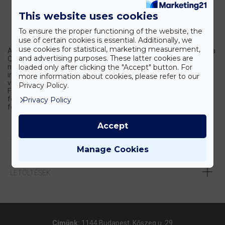
This website uses cookies
To ensure the proper functioning of the website, the
use of certain cookies is essential. Additionally, we
use cookies for statistical, marketing measurement,
A Thermo Scientific™ Antaris™ MX FT-NIR folyamat analizátorral a
and advertising purposes. These latter cookies are
QC mérések optimalizálása a száloptikával működő szimultán,
loaded only after clicking the "Accept" button. For
multiplex technológia révén a távolból monitorozható, míg az
integrált kommunikációnak köszönhetően valós idejű
more information about cookies, please refer to our
visszajelzést kapunk a végbemenő folyamatokról. Az Antaris MX
Privacy Policy.
FT-NIR folyamat analizátor teljes, célirányos megoldást nyújt a
felhasznált anyagok meghatározáshoz és online
Privacy Policy
folyamatmonitorozási alkalmazásokhoz.
Accept
TERMÉK LEÍRÁSA
Manage Cookies
LETÖLTÉSEK
Címünk:
1144 Budapest, Kőszeg u. 29