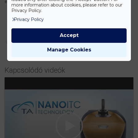
enzimkinetikai vizsgálatoknál pedig a Km és a vmax kalkulálható.
more information about cookies, please refer to our
Privacy Policy.
Privacy Policy
TERMÉK LEÍRÁSA
Accept
LETÖLTÉSEK
Manage Cookies
Kapcsolódó videók