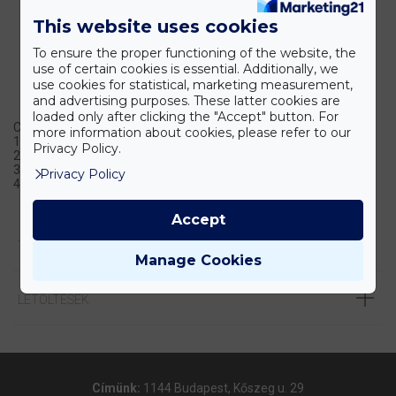
This website uses cookies
To ensure the proper functioning of the website, the
use of certain cookies is essential. Additionally, we
use cookies for statistical, marketing measurement,
and advertising purposes. These latter cookies are
loaded only after clicking the "Accept" button. For
CDS Analytical mintabeviteli és mintaelőkészítő rendszerek:
more information about cookies, please refer to our
1. Pyroprobe 5000 analitikai pirolizátor család
Privacy Policy.
2. Termikus deszorber rendszerek és kiegészítők
3. Purge&Trap rendszerek víz és talajmintákhoz
Privacy Policy
4. Gázanalizátor
Accept
TERMÉK LEÍRÁSA
Manage Cookies
LETÖLTÉSEK
Címünk:
1144 Budapest, Kőszeg u. 29