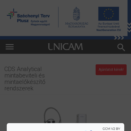
CDS Analytical
Ajánlatot kérek!
mintabeviteli és
mintaelőkészítő
rendszerek