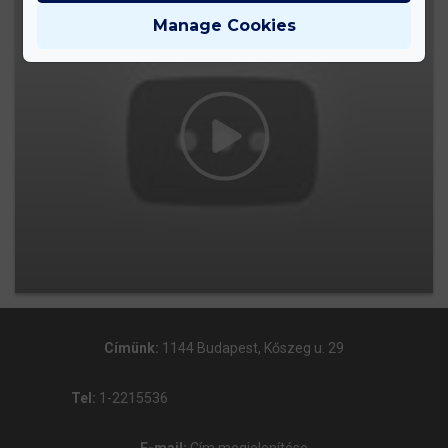
Manage Cookies
Címünk:
1144 Budapest, Kőszeg u. 29
Tel:
1-2215536
E-mail:
Cím megjelenítése