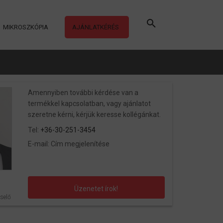
MIKROSZKÓPIA
AJÁNLATKÉRÉS
Amennyiben további kérdése van a
termékkel kapcsolatban, vagy ajánlatot
szeretne kérni, kérjük keresse kollégánkat.
Tel:
+36-30-251-3454
E-mail:
Cím megjelenítése
Üzenetet írok!
selő