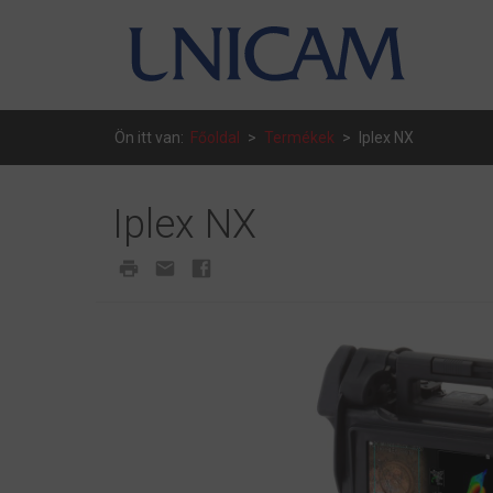
Ön itt van:
Főoldal
>
Termékek
>
Iplex NX
Iplex NX