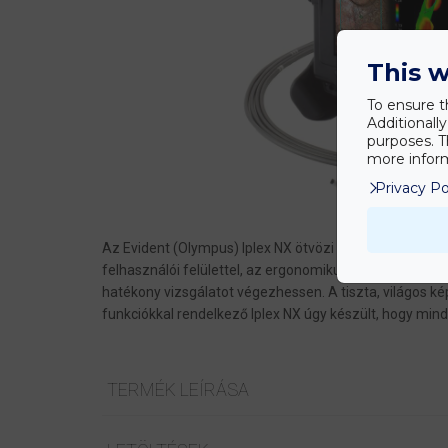
This w
To ensure t
Additionall
purposes. T
more inform
Privacy Po
Az Evident (Olympus) Iplex NX ötvözi a videoendoszkóp
felhasználói felülettel, az ergonomikus kialakítással 
hatékony vizsgálatot végezhessen. A tiszta, világos k
funkciókkal rendelkező Iplex NX úgy készült, hogy min
TERMÉK LEÍRÁSA