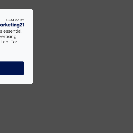
s essential.
vertising
tton. For