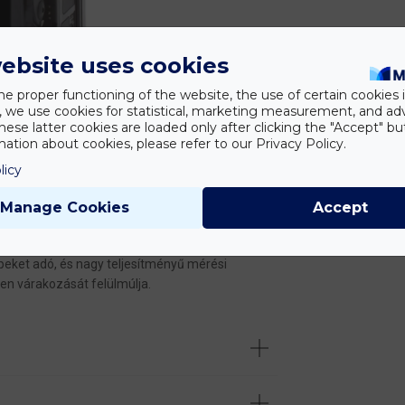
ebsite uses cookies
he proper functioning of the website, the use of certain cookies i
y, we use cookies for statistical, marketing measurement, and ad
hese latter cookies are loaded only after clicking the "Accept" bu
ation about cookies, please refer to our Privacy Policy.
licy
Manage Cookies
Accept
ban elérhető kiváló képminőséget az intuitív
és a tartóssággal, hogy bármilyen környezeteben
épeket adó, és nagy teljesítményű mérési
den várakozását felülmúlja.