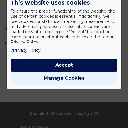
This website uses cookies
To ensure the proper functioning of the website, the
use of certain cookies is essential. Additionally, we
use cookies for statistical, marketing measurement,
and advertising purposes. These latter cookies are
Nagyérzékenységű (max QE 82%), nagysebességű (100fps @ 4
loaded only after clicking the "Accept" button. For
megapixel) és nagyfelbontású (2048 x 2048 pixel) professzionális,
more information about cookies, please refer to our
hűtött digitális sCMOS kamera CameraLink vagy USB3.0
Privacy Policy.
interfésszel.
Privacy Policy
TERMÉK LEÍRÁSA
Accept
Manage Cookies
LETÖLTÉSEK
Címünk:
1144 Budapest, Kőszeg u. 29
Tel:
1-2215536