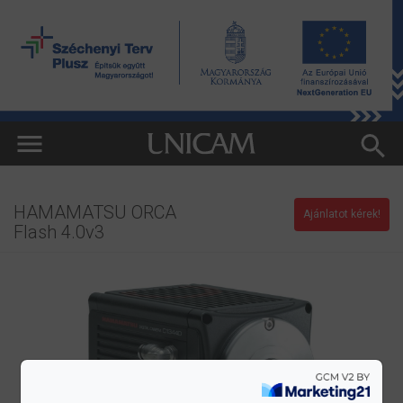
HAMAMATSU ORCA
Ajánlatot kérek!
Flash 4.0v3