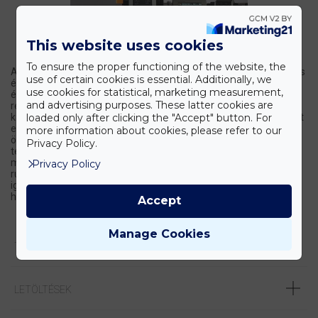
This website uses cookies
To ensure the proper functioning of the website, the
Az Expert Line rendszer egy csúcskategóriás, sokoldalú, rugalmas
use of certain cookies is essential. Additionally, we
és nyitott platform, amely bármikor továbbfejleszthető az
use cookies for statistical, marketing measurement,
élettartama során.Többcsatornás konfokális lézerpásztázó
and advertising purposes. These latter cookies are
rendszer állítható méretű konfokális apertúrával. Detektor
loaded only after clicking the "Accept" button. For
kapuzás (gating). Hozzáférhető optomechanikai tervezés, nyitott
elektronika és szoftver platform, amely készen áll az Ön új
more information about cookies, please refer to our
ötleteinek megvalósítására. Kompromisszum-mentes
Privacy Policy.
teljesítmény – egyedülálló felbontási teljesítmény a STED
mikroszkópiában. QUAD nyaláb-pásztázó technológia. Páratlan
Privacy Policy
rugalmasság és testre szabási lehetőség az Ön alkalmazásaihoz
igazodva. A kulcsra-kész nanoszkópot az Ön laborjában üzembe
helyezzük és bevezetjük annak használatába.
Accept
Manage Cookies
TERMÉK LEÍRÁSA
LETÖLTÉSEK