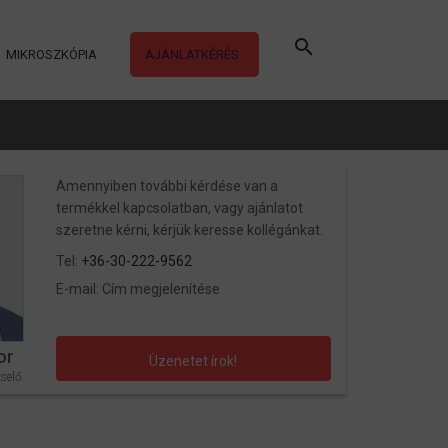
MIKROSZKÓPIA
AJÁNLATKÉRÉS
Amennyiben további kérdése van a
termékkel kapcsolatban, vagy ajánlatot
szeretne kérni, kérjük keresse kollégánkat.
Tel:
+36-30-222-9562
E-mail:
Cím megjelenítése
or
Üzenetet írok!
selő