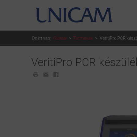
Ön itt van:
Főoldal
>
Termékek
>
VeritiPro PCR kész
VeritiPro PCR készül