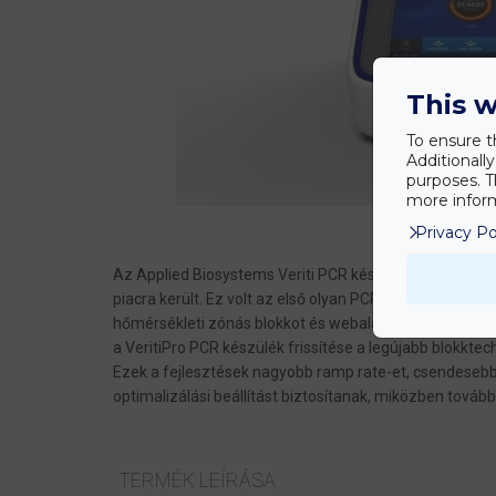
This w
To ensure t
Additionall
purposes. T
more inform
Privacy Po
Az Applied Biosystems Veriti PCR készülék új mércét ál
piacra került. Ez volt az első olyan PCR készülék, amel
hőmérsékleti zónás blokkot és webalapú távvezérlő szo
a VeritiPro PCR készülék frissítése a legújabb blokktec
Ezek a fejlesztések nagyobb ramp rate-et, csendesebb 
optimalizálási beállítást biztosítanak, miközben tovább
TERMÉK LEÍRÁSA