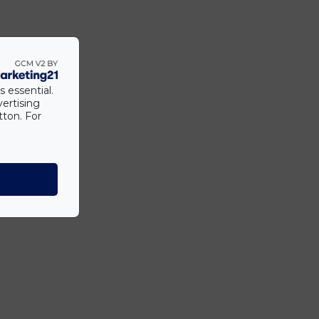
s essential.
vertising
tton. For