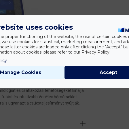
ebsite uses cookies
he proper functioning of the website, the use of certain cookies i
y, we use cookies for statistical, marketing measurement, and ad
hese latter cookies are loaded only after clicking the "Accept" bu
ation about cookies, please refer to our Privacy Policy.
licy
lított fel az innováció terén, amikor 2007-ben
Manage Cookies
Accept
y LCD érintőképernyős felületet, több
ftvert alkalmazott. Ezekre az újításokra építve
hnológiát és csatlakozási lehetőségeket kínálja.
futást és intuitívabb VeriFlex hőmérséklet-
ra is ugyanazt a csúcsteljesítményt nyújtják.