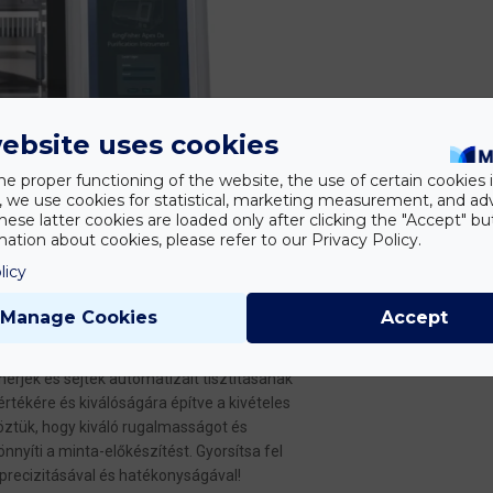
ebsite uses cookies
he proper functioning of the website, the use of certain cookies i
y, we use cookies for statistical, marketing measurement, and ad
hese latter cookies are loaded only after clicking the "Accept" bu
ation about cookies, please refer to our Privacy Policy.
licy
Manage Cookies
Accept
érjék és sejtek automatizált tisztításának
rtékére és kiválóságára építve a kivételes
ztük, hogy kiváló rugalmasságot és
nyíti a minta-előkészítést. Gyorsítsa fel
recizitásával és hatékonyságával!