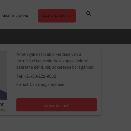
MIKROSZKÓPIA
AJÁNLATKÉRÉS
Amennyiben további kérdése van a
termékkel kapcsolatban, vagy ajánlatot
szeretne kérni, kérjük keresse kollégánkat.
Tel:
+36-30-222-9562
E-mail:
Cím megjelenítése
or
Üzenetet írok!
selő