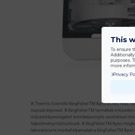
This w
To ensure t
Additionall
purposes. T
more inform
Privacy Po
1
2
A Thermo Scientific KingFisherTM Apex a DNS, RNS, feh
csúcsát képviseli. A KingFisherTM termékek évtizedes é
műszerképességeket érintőképernyős vezérléssel ötvö
teljesítményt biztosítsunk. A KingFisherTM Apex megkön
laboratóriumi munkafolyamatait a KingFisherTM Apex p