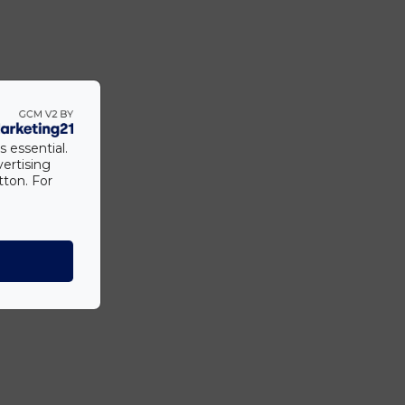
s essential.
vertising
tton. For