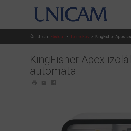
Ön itt van:
Főoldal
>
Termékek
>
KingFisher Apex iz
KingFisher Apex izolá
automata