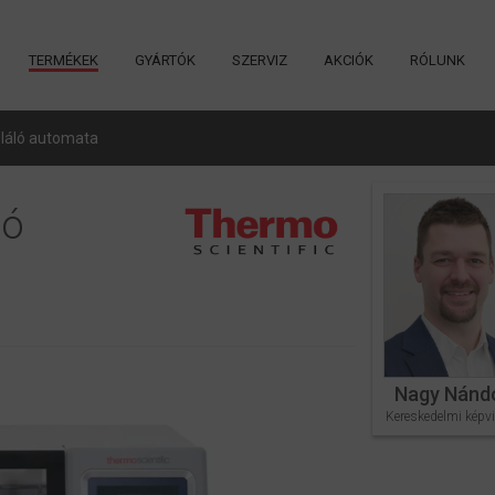
TERMÉKEK
GYÁRTÓK
SZERVIZ
AKCIÓK
RÓLUNK
oláló automata
ló
Nagy Nánd
Kereskedelmi képvi