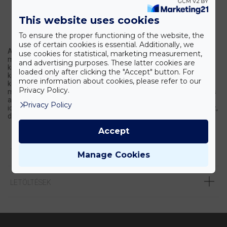
This website uses cookies
To ensure the proper functioning of the website, the
use of certain cookies is essential. Additionally, we
A Thermo Scientific MultidropTM Pico 1 és 8 felületaktívanyag-
use cookies for statistical, marketing measurement,
mentes digitális adagolók fokozott adagolási pontosságot
and advertising purposes. These latter cookies are
kínálnak 11 pl és 10 μl közötti térfogatban bármely well-ben,
loaded only after clicking the "Accept" button. For
kiküszöbölve a kézi hígítás szükségességét, miközben jelentős
more information about cookies, please refer to our
költség- és hulladékcsökkentést biztosítanak. A vizsgálati
Privacy Policy.
miniatürizálás lehetővé tételére, a termelékenység növelésére és
az eredmények pontosságának javítására tervezett adagolók
Privacy Policy
ideálisak számos kis térfogatú alkalmazáshoz, például qPCR-hez,
dózis-válasz görbékhez és gyógyszerek áttekintő vizsgálatához.
Accept
TERMÉK LEÍRÁSA
Manage Cookies
LETÖLTÉSEK