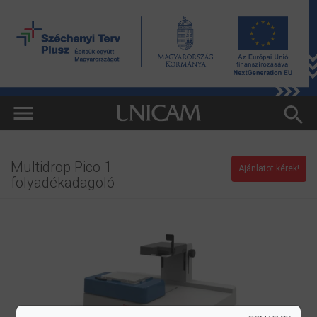
Multidrop Pico 1
Ajánlatot kérek!
folyadékadagoló