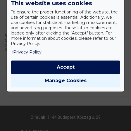
This website uses cookies
To ensure the proper functioning of the website, the
use of certain cookies is essential. Additionally, we
use cookies for statistical, marketing measurement,
and advertising purposes. These latter cookies are
loaded only after clicking the "Accept" button. For
Az Xplorer készülék család nitrogén- és kénmérő analizátorainak
more information about cookies, please refer to our
több verziója érhető el. Az Xplorer N és Xplorer S az adott elem
Privacy Policy.
össztartalmát mérő analizátor, és létezik a kombinált változat az
Xplorer NS.
Privacy Policy
Accept
TERMÉK LEÍRÁSA
Manage Cookies
LETÖLTÉSEK
Címünk:
1144 Budapest, Kőszeg u. 29