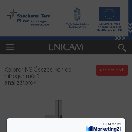
Xplorer NS Összes kén és
Ajánlatot kérek!
nitrogénmérő
analizátorok