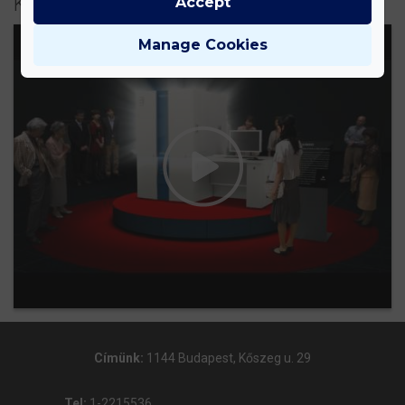
Kapcsolódó videók
Accept
Manage Cookies
Címünk:
1144 Budapest, Kőszeg u. 29
Tel:
1-2215536