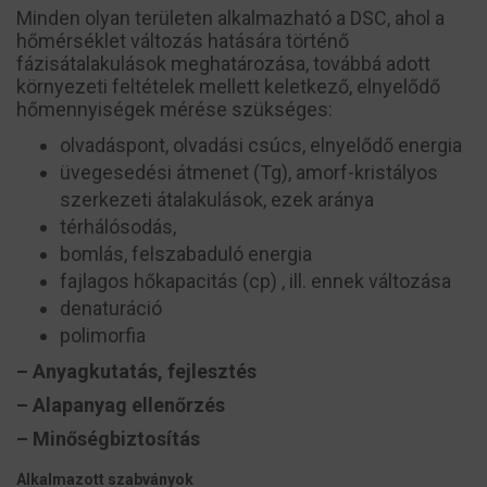
Minden olyan területen alkalmazható a DSC, ahol a
hőmérséklet változás hatására történő
fázisátalakulások meghatározása, továbbá adott
környezeti feltételek mellett keletkező, elnyelődő
hőmennyiségek mérése szükséges:
olvadáspont, olvadási csúcs, elnyelődő energia
üvegesedési átmenet (T
g
), amorf-kristályos
szerkezeti átalakulások, ezek aránya
térhálósodás,
bomlás, felszabaduló energia
fajlagos hőkapacitás (c
p
) , ill. ennek változása
denaturáció
polimorfia
– Anyagkutatás, fejlesztés
– Alapanyag ellenőrzés
– Minőségbiztosítás
Alkalmazott szabványok