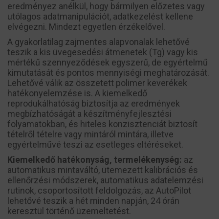
eredményez anélkül, hogy bármilyen előzetes vagy
utólagos adatmanipulációt, adatkezelést kellene
elvégezni. Mindezt egyetlen érzékelővel.
A gyakorlatilag zajmentes alapvonalak lehetővé
teszik a kis üvegesedési átmenetek (Tg) vagy kis
mértékű szennyeződések egyszerű, de egyértelmű
kimutatását és pontos mennyiségi meghatározását.
Lehetővé válik az összetett polimer keverékek
hatékonyelemzése is. A kiemelkedő
reprodukálhatóság biztosítja az eredmények
megbízhatóságát a készítményfejlesztési
folyamatokban, és hiteles konzisztenciát biztosít
tételről tételre vagy mintáról mintára, illetve
egyértelművé teszi az esetleges eltéréseket.
Kiemelkedő hatékonyság, termelékenység:
az
automatikus mintaváltó, ütemezett kalibrációs és
ellenőrzési módszerek, automatikus adatelemzési
rutinok, csoportosított feldolgozás, az AutoPilot
lehetővé teszik a hét minden napján, 24 órán
keresztül történő üzemeltetést.