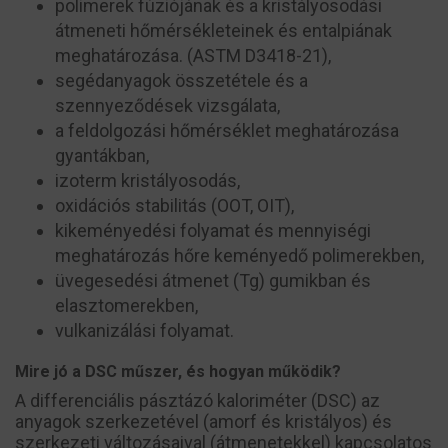
polimerek fúziójának és a kristályosodási
átmeneti hőmérsékleteinek és entalpiának
meghatározása. (ASTM D3418-21),
segédanyagok összetétele és a
szennyeződések vizsgálata,
a feldolgozási hőmérséklet meghatározása
gyantákban,
izoterm kristályosodás,
oxidációs stabilitás (OOT, OIT),
kikeményedési folyamat és mennyiségi
meghatározás hőre keményedő polimerekben,
üvegesedési átmenet (Tg) gumikban és
elasztomerekben,
vulkanizálási folyamat.
Mire jó a DSC műszer, és hogyan működik?
A differenciális pásztázó kaloriméter (DSC) az
anyagok szerkezetével (amorf és kristályos) és
szerkezeti változásaival (átmenetekkel) kapcsolatos