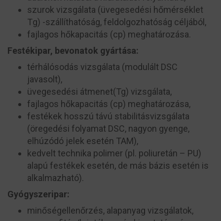
szurok vizsgálata (üvegesedési hőmérséklet
T
g
) -szállíthatóság, feldolgozhatóság céljából,
fajlagos hőkapacitás (c
p
) meghatározása.
Festékipar, bevonatok gyártása:
térhálósodás vizsgálata (modulált DSC
javasolt),
üvegesedési átmenet(T
g
) vizsgálata,
fajlagos hőkapacitás (c
p
) meghatározása,
festékek hosszú távú stabilitásvizsgálata
(öregedési folyamat DSC, nagyon gyenge,
elhúzódó jelek esetén TAM),
kedvelt technika polimer (pl. poliuretán – PU)
alapú festékek esetén, de más bázis esetén is
alkalmazható).
Gyógyszeripar:
minőségellenőrzés, alapanyag vizsgálatok,