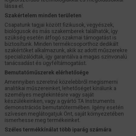
lássa el.
Szakértelem minden területen
Csapatunk tagjai között fizikusok, vegyészek,
biológusok és más szakemberek találhatók, így
szükség esetén átfogó szakmai támogatást is
biztosítunk. Minden termékcsoporthoz dedikált
szakértőket alkalmazunk, akik az adott műszerekre
specializálódtak, így garantálva a magas színvonalú
tanácsadást és ügyféltámogatást.
Bemutatóműszerek elérhetősége
Amennyiben szeretné közelebbről megismerni
analitikai műszereinket, lehetőséget kínálunk a
személyes megtekintésre vagy saját
készülékeinken, vagy a gyártó TA Instruments
demonstrációs bemutatótermében. Igény esetén
szívesen meglátogatjuk Önt, saját környezetében
ismerhesse meg termékeinket.
Széles termékkínálat több iparág számára