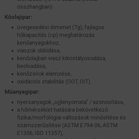
összhangban)
Kőolajipar:
üvegesedési átmenet (Tg), fajlagos
hőkapacitás (c
p
) meghatározás
kenőanyagokhoz,
viaszok oldódása,
kenőolajban viasz kikristályosodása,
beolvadása,
kenőzsírok elemzése,
oxidációs stabilitás (OOT, OIT).
Műanyagipar:
nyersanyagok „ujjlenyomata” / azonosítása,
a hőmérséklet hatására bekövetkező
fizikai/morfológiai változások minősítése és
számszerűsítése (ASTM E794-06, ASTM
E1356, ISO 11357),