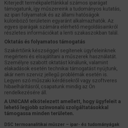
Kiterjedt termékpalettánkkal számos iparágat
támogatunk, így műszereink a tudományos kutatás,
az ipari folyamatok és az állami hatóságok
különböző területein egyaránt alkalmazhatók. Az
egyes iparágak számára elérhető megoldásainkról
részletes információkat a lenti szakaszokban talál.
Oktatás és folyamatos támogatás
Szakértőink készséggel segítenek ügyfeleinknek
megérteni és elsajátítani a műszerek használatát.
Személyre szabott oktatást kínálunk, valamint
elakadások esetén technikai támogatást nyújtunk,
akár nem szerviz jellegű problémák esetén is.
Legyen szó műszaki kérdésekről vagy szoftveres
hibaelhárításról, csapatunk mindig az Ön
rendelkezésére áll.
A UNICAM elkötelezett amellett, hogy ügyfeleit a
lehető legjobb színvonalú szolgáltatásokkal
támogassa minden területen.
DSC termoanalitikai műszer – ipar- és tudományágak