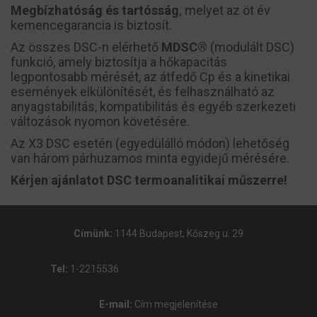
Megbízhatóság és tartósság
,
melyet az öt év
kemencegarancia is biztosít.
Az összes DSC-n elérhető
MDSC®
(modulált DSC)
funkció, amely biztosítja a hőkapacitás
legpontosabb mérését, az átfedő Cp és a kinetikai
események elkülönítését, és felhasználható az
anyagstabilitás, kompatibilitás és egyéb szerkezeti
változások nyomon követésére.
Az X3 DSC esetén (egyedülálló módon) lehetőség
van három párhuzamos minta egyidejű mérésére.
Kérjen ajánlatot DSC termoanalitikai műszerre!
Címünk:
1144 Budapest, Kőszeg u. 29
Tel:
1-2215536
E-mail:
Cím megjelenítése