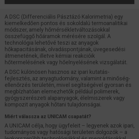
A DSC (Differenciális Pásztázó Kalorimetria) egy
kiemelkedően pontos és sokoldalú termoanalitikai
módszer, amely hőmérsékletváltozásokkal
összefüggő hőáramok mérésére szolgál. A
technológia lehetővé teszi az anyagok
hőkapacitásának, olvadáspontjának, üvegesedési
átmenetének, illetve kémiai reakcióik
hőtermelésének vagy hőelnyelésének vizsgálatát.
A DSC különösen hasznos az ipari kutatás-
fejlesztés, az anyagtudomány, valamint a minőség-
ellenőrzés területén, mivel segítségével gyorsan és
megbízhatóan elemezhetők például polimerek,
gyógyszerészeti alapanyagok, élelmiszerek vagy
kompozit anyagok hőtani tulajdonságai.
Miért válassza az UNICAM csapatát?
A UNICAM célja, hogy ügyfeleit – legyenek azok ipari,
tudományos vagy hatósági területen dolgozók – a
legkorszerűbb technológiákkal és megoldásokkal