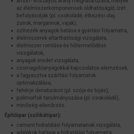
amorf- kristályos arány meghatározása, melyek
az élelmiszerkomponensek oldhatóságát, ízét
befolyásolják (pl. csokoládé, étkezési olaj,
zsírok, margarinok, vajak),
színezék anyagok hatása a gyártási folyamatra,
élelmiszerek eltarthatósági vizsgálata,
élelmiszer romlása és hőtermelődésii
vizsgálatok,
anyagok eredet vizsgálata,
csomagolóanyagokkal kapcsolatos elemzések,
a fagyasztva szárítási folyamatok
optimalizálása,
fehérje denaturáció (pl. szója és tojás),
polimorfok tanulmányozása (pl. csokoládé),
minőség-ellenőrzés.
Építőipar (szilikátipar):
cement hidratálási folyamatainak vizsgálata,
adalékok hatásai a hidratálási folyamatra,