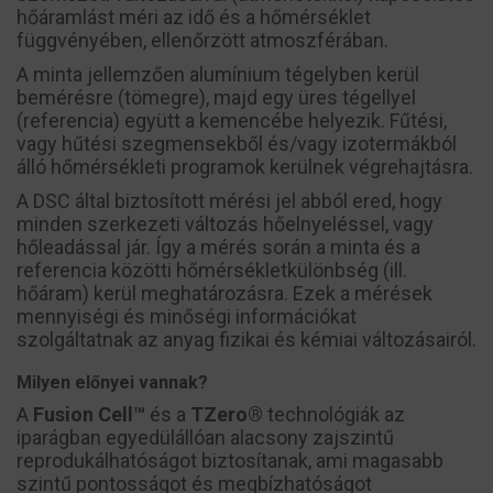
hőáramlást méri az idő és a hőmérséklet
függvényében, ellenőrzött atmoszférában.
A minta jellemzően alumínium tégelyben kerül
bemérésre (tömegre), majd egy üres tégellyel
(referencia) együtt a kemencébe helyezik. Fűtési,
vagy hűtési szegmensekből és/vagy izotermákból
álló hőmérsékleti programok kerülnek végrehajtásra.
A DSC által biztosított mérési jel abból ered, hogy
minden szerkezeti változás hőelnyeléssel, vagy
hőleadással jár. Így a mérés során a minta és a
referencia közötti hőmérsékletkülönbség (ill.
hőáram) kerül meghatározásra. Ezek a mérések
mennyiségi és minőségi információkat
szolgáltatnak az anyag fizikai és kémiai változásairól.
Milyen előnyei vannak?
A
Fusion Cell™
és a
TZero®
technológiák az
iparágban egyedülállóan alacsony zajszintű
reprodukálhatóságot biztosítanak, ami magasabb
szintű pontosságot és megbízhatóságot