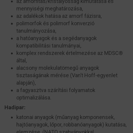
az amorfitás/kristályosság kimutatása és
mennyiségi meghatározása,
az adalékok hatása az amorf fázisra,
polimorfok és polimorf konverzió
tanulmányozása,
a hatóanyagok és a segédanyagok
kompatibilitási tanulmányai,
komplex rendszerek értelmezése az MDSC®
által,
alacsony molekulatömegű anyagok
tisztaságának mérése (Van’t Hoff-egyenlet
alapján),
a fagyasztva szárítási folyamatok
optimalizálása.
Hadipar:
katonai anyagok (műanyag komponensek,
hajtóanyagok, lőpor, robbanóanyagok) kutatása,
elemzése. (NATO szabványokkal