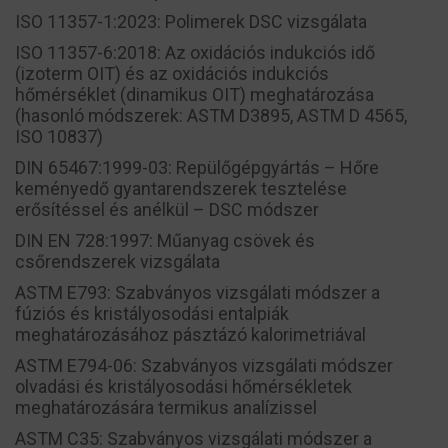
ISO 11357-1:2023: Polimerek DSC vizsgálata
ISO 11357-6:2018: Az oxidációs indukciós idő
(izoterm OIT) és az oxidációs indukciós
hőmérséklet (dinamikus OIT) meghatározása
(hasonló módszerek: ASTM D3895, ASTM D 4565,
ISO 10837)
DIN 65467:1999-03: Repülőgépgyártás – Hőre
keményedő gyantarendszerek tesztelése
erősítéssel és anélkül – DSC módszer
DIN EN 728:1997: Műanyag csövek és
csőrendszerek vizsgálata
ASTM E793: Szabványos vizsgálati módszer a
fúziós és kristályosodási entalpiák
meghatározásához pásztázó kalorimetriával
ASTM E794-06: Szabványos vizsgálati módszer
olvadási és kristályosodási hőmérsékletek
meghatározására termikus analízissel
ASTM C35: Szabványos vizsgálati módszer a