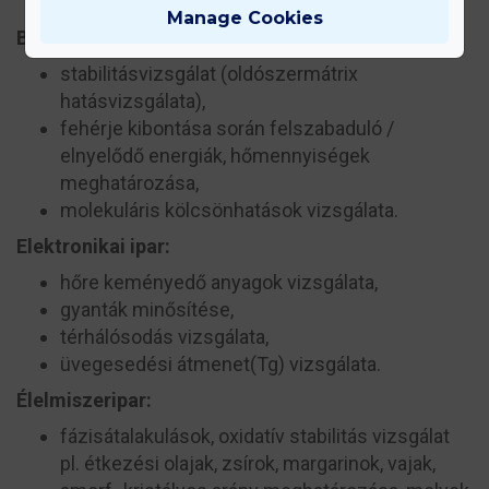
mérések itt is megjelennek.
Manage Cookies
Biopharma:
stabilitásvizsgálat (oldószermátrix
hatásvizsgálata),
fehérje kibontása során felszabaduló /
elnyelődő energiák, hőmennyiségek
meghatározása,
molekuláris kölcsönhatások vizsgálata.
Elektronikai ipar:
hőre keményedő anyagok vizsgálata,
gyanták minősítése,
térhálósodás vizsgálata,
üvegesedési átmenet(T
g
) vizsgálata.
Élelmiszeripar:
fázisátalakulások, oxidatív stabilitás vizsgálat
pl. étkezési olajak, zsírok, margarinok, vajak,