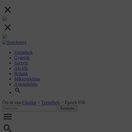
Termékek
Gyártók
Szerviz
Akciók
Rólunk
Mikroszkópia
Ajánlatkérés
Ön itt van:
Főoldal
>
Termékek
>
Epoch 650