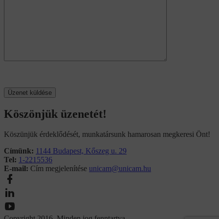
Köszönjük üzenetét!
Köszünjük érdeklődését, munkatársunk hamarosan megkeresi Önt!
Címünk:
1144 Budapest, Kőszeg u. 29
Tel:
1-2215536
E-mail:
Cím megjelenítése
unicam@unicam.hu
Copyright 2016. Minden jog fenntartva.