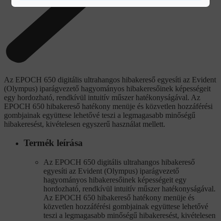
Az EPOCH 650 digitális ultrahangos hibakereső egyesíti az Evident
(Olympus) iparágvezető hagyományos hibakeresőinek képességeit
egy hordozható, rendkívül intuitív műszer hatékonyságával. Az
EPOCH 650 hibakereső hatékony menüje és közvetlen hozzáférési
gombjainak együttese lehetővé teszi a legmagasabb minőségű
hibakeresést, kivételesen egyszerű használat mellett.
Termék leírása
Az EPOCH 650 digitális ultrahangos hibakereső
egyesíti az Evident (Olympus) iparágvezető
hagyományos hibakeresőinek képességeit egy
hordozható, rendkívül intuitív műszer hatékonyságával.
Az EPOCH 650 hibakereső hatékony menüje és
közvetlen hozzáférési gombjainak együttese lehetővé
teszi a legmagasabb minőségű hibakeresést, kivételesen