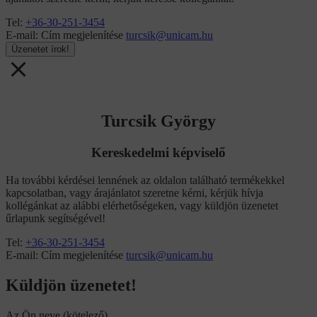
Tel:
+36-30-251-3454
E-mail:
Cím megjelenítése
turcsik@unicam.hu
Üzenetet írok!
Turcsik György
Kereskedelmi képviselő
Ha további kérdései lennének az oldalon található termékekkel
kapcsolatban, vagy árajánlatot szeretne kérni, kérjük hívja
kollégánkat az alábbi elérhetőségeken, vagy küldjön üzenetet
űrlapunk segítségével!
Tel:
+36-30-251-3454
E-mail:
Cím megjelenítése
turcsik@unicam.hu
Küldjön üzenetet!
Az Ön neve (kötelező)