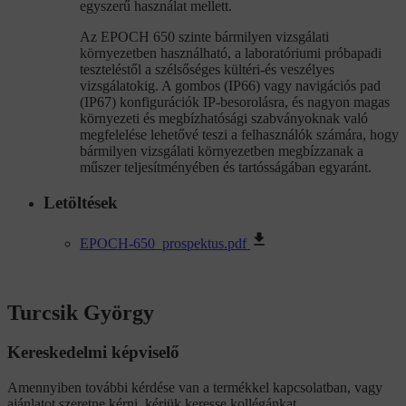
egyszerű használat mellett.
Az EPOCH 650 szinte bármilyen vizsgálati
környezetben használható, a laboratóriumi próbapadi
teszteléstől a szélsőséges kültéri-és veszélyes
vizsgálatokig. A gombos (IP66) vagy navigációs pad
(IP67) konfigurációk IP-besorolásra, és nagyon magas
környezeti és megbízhatósági szabványoknak való
megfelelése lehetővé teszi a felhasználók számára, hogy
bármilyen vizsgálati környezetben megbízzanak a
műszer teljesítményében és tartósságában egyaránt.
Letöltések
EPOCH-650_prospektus.pdf
Turcsik György
Kereskedelmi képviselő
Amennyiben további kérdése van a termékkel kapcsolatban, vagy
ajánlatot szeretne kérni, kérjük keresse kollégánkat.