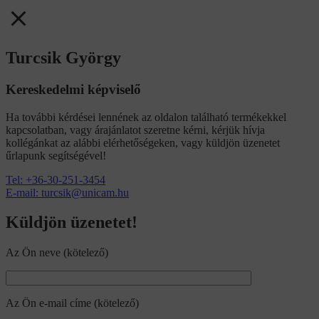
Turcsik György
Kereskedelmi képviselő
Ha további kérdései lennének az oldalon található termékekkel
kapcsolatban, vagy árajánlatot szeretne kérni, kérjük hívja
kollégánkat az alábbi elérhetőségeken, vagy küldjön üzenetet
űrlapunk segítségével!
Tel: +36-30-251-3454
E-mail: turcsik@unicam.hu
Küldjön üzenetet!
Az Ön neve (kötelező)
Az Ön e-mail címe (kötelező)